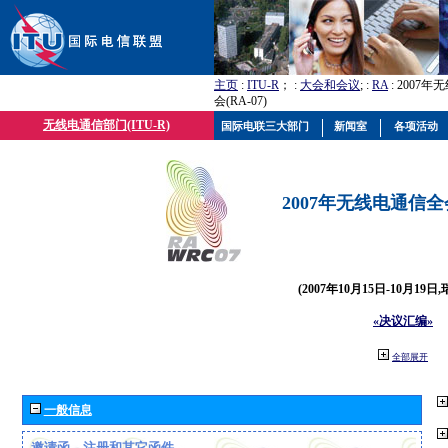
主页
:
ITU-R
； :
大会和会议
; :
RA
: 2007
会(RA-07)
无线电通信部门(ITU-R)
国际电联三大部门
新闻室
各项活动
2007年无线电通信全会(
(2007年10月15日-10月19日
«决议汇编»
全部展开
一般信息
邀请函、注册和其它函件