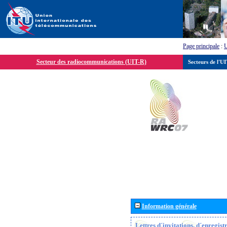
Page principale
:
Secteur des radiocommunications (UIT-R)
Secteurs de l'U
Information générale
Lettres d´invitations, d´enregis