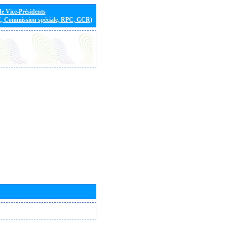
de Vice-Présidents
E, Commission spéciale, RPC, GCR)