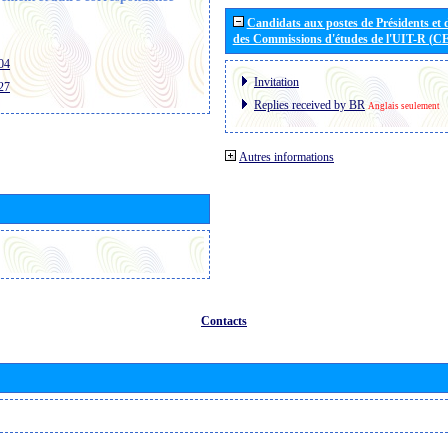
Candidats aux postes de Présidents et 
des Commissions d'études de l'UIT-R (C
04
Invitation
27
Replies received by BR
Anglais seulement
Autres informations
Contacts