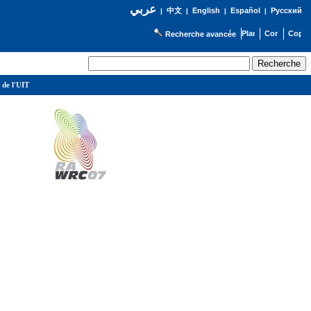
عربي
English
Español
Русский
|
中文
|
|
|
Recherche avancée
 de l'UIT