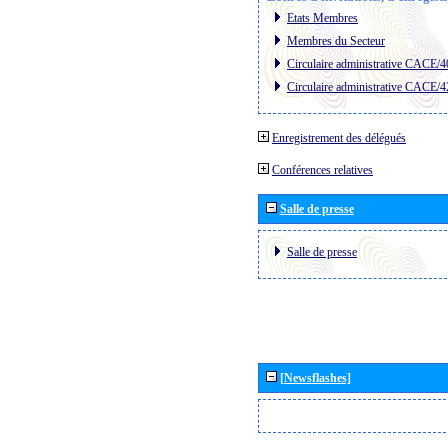
Etats Membres
Membres du Secteur
Circulaire administrative CACE/4
Circulaire administrative CACE/4
Enregistrement des délégués
Conférences relatives
Salle de presse
Salle de presse
[Newsflashes]