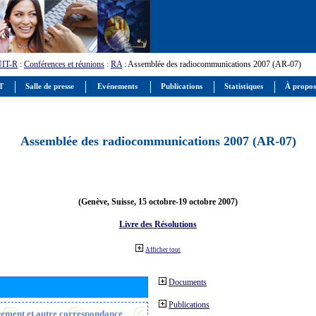
UIT-R
:
Conférences et réunions
:
RA
: Assemblée des radiocommunications 2007 (AR-07)
IT
Salle de presse
Evénements
Publications
Statistiques
À propos
Assemblée des radiocommunications 2007 (AR-07)
(Genève, Suisse, 15 octobre-19 octobre 2007)
Livre des Résolutions
Afficher tout
Documents
Publications
trement et autre correspondance