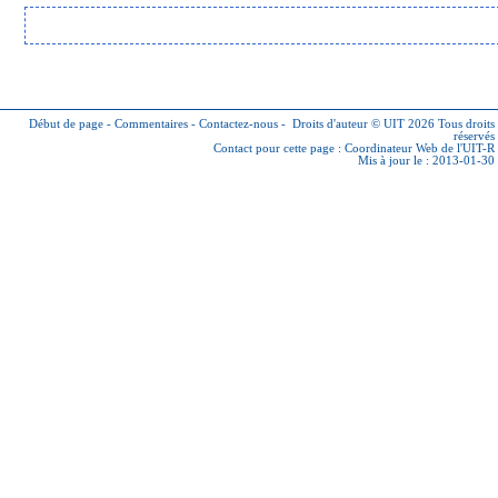
Début de page
-
Commentaires
-
Contactez-nous
-
Droits d'auteur © UIT 2026
Tous droits
réservés
Contact pour cette page :
Coordinateur Web de l'UIT-R
Mis à jour le : 2013-01-30