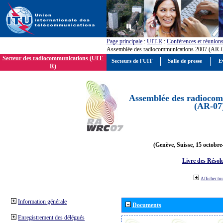
Page principale
:
UIT-R
:
Conférences et réunion
Assemblée des radiocommunications 2007 (AR-
Secteur des radiocommunications (UIT-
Secteurs de l'UIT
Salle de presse
E
R)
Assemblée des radiocom
(AR-07
(Genève, Suisse, 15 octobre
Livre des Résol
Afficher to
Information générale
Documents
Enregistrement des délégués