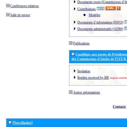
Documents roses (Commissions d´ét
Conférences relatives
Contributions
Salle de presse
Modèles
Documents d´information (INFO)
Documents administratifs (ADM)
Publications
Candidats aux postes de Présidents 
des Commissions d'études de l'UIT-R
Invitation
Replies received by BR
Anglais seulem
Autres informations
Contacts
[Newsflashes]