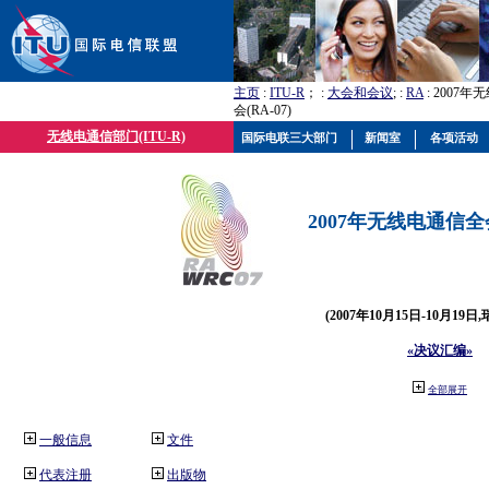
主页
:
ITU-R
； :
大会和会议
; :
RA
: 2007
会(RA-07)
无线电通信部门(ITU-R)
国际电联三大部门
新闻室
各项活动
2007年无线电通信全会(
(2007年10月15日-10月19日
«决议汇编»
全部展开
一般信息
文件
代表注册
出版物