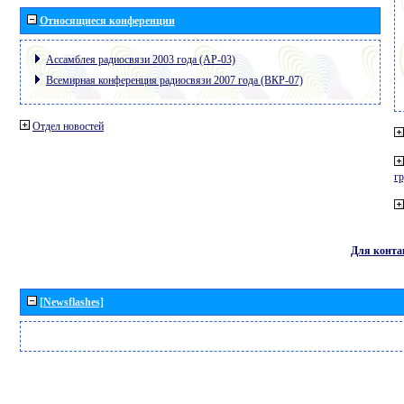
Относящиеся конференции
Ассамблея радиосвязи 2003 года (АР-03)
Всемирная конференция радиосвязи 2007 года (ВКР-07)
Отдел новостей
г
Для конта
[Newsflashes]