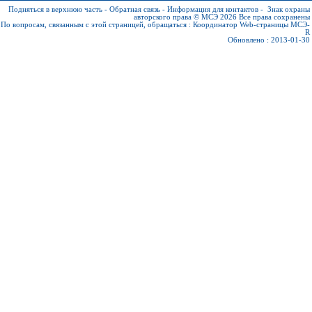
Подняться в верхнюю часть
-
Обратная связь
-
Информация для контактов
-
Знак охраны
авторского права © МСЭ 2026
Все права сохранены
По вопросам, связанным с этой страницей, обращаться :
Координатор Web-страницы МСЭ-
R
Обновлено : 2013-01-30