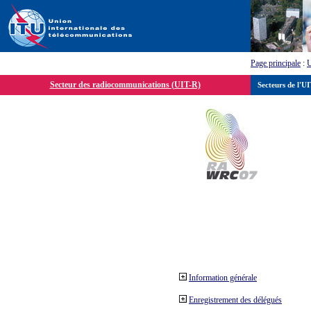
Page principale
:
Secteur des radiocommunications (UIT-R)
Secteurs de l'U
Information générale
Enregistrement des délégués