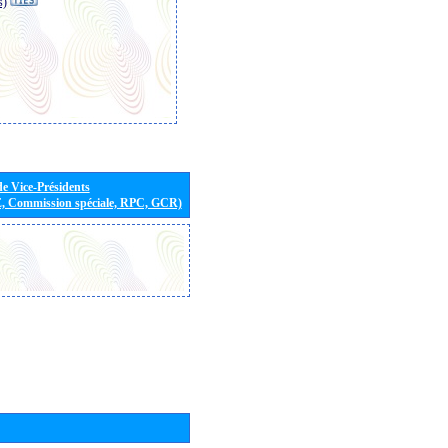
s)
de Vice-Présidents
E, Commission spéciale, RPC, GCR)