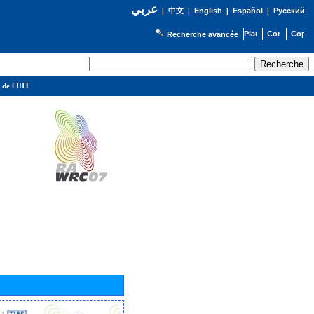
عربي
English
Español
Русский
|
中文
|
|
|
Recherche avancée
 de l'UIT