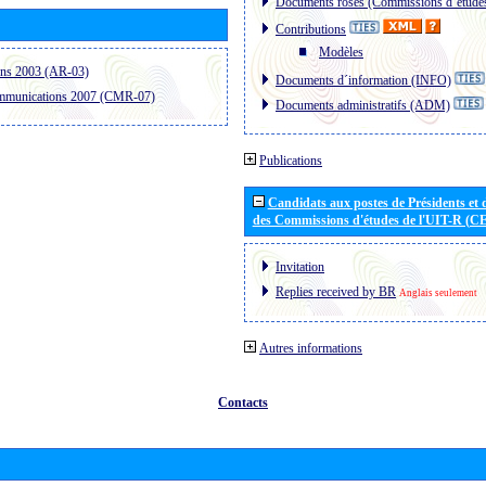
Documents roses (Commissions d´étude
Contributions
Modèles
ons 2003 (AR-03)
Documents d´information (INFO)
ommunications 2007 (CMR-07)
Documents administratifs (ADM)
Publications
Candidats aux postes de Présidents et 
des Commissions d'études de l'UIT-R (C
Invitation
Replies received by BR
Anglais seulement
Autres informations
Contacts