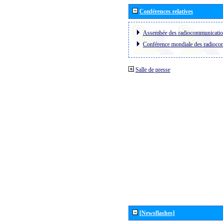
Conférences relatives
Assembée des radiocommunicati
Conférence mondiale des radioc
Salle de presse
[Newsflashes]