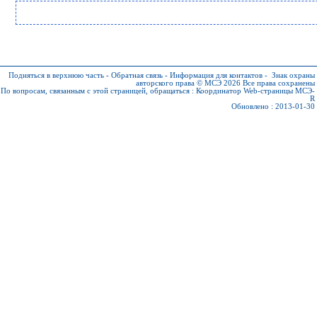
Подняться в верхнюю часть
-
Обратная связь
-
Информация для контактов
-
Знак охраны
авторского права © МСЭ 2026
Все права сохранены
По вопросам, связанным с этой страницей, обращаться :
Координатор Web-страницы МСЭ-
R
Обновлено : 2013-01-30