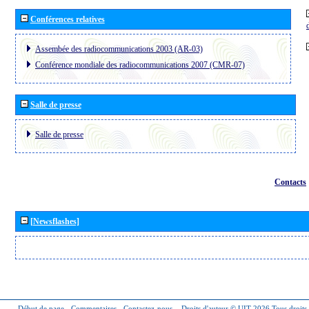
Conférences relatives
Assembée des radiocommunications 2003 (AR-03)
Conférence mondiale des radiocommunications 2007 (CMR-07)
Salle de presse
Salle de presse
Contacts
[Newsflashes]
Début de page
-
Commentaires
-
Contactez-nous
-
Droits d'auteur © UIT 2026
Tous droits