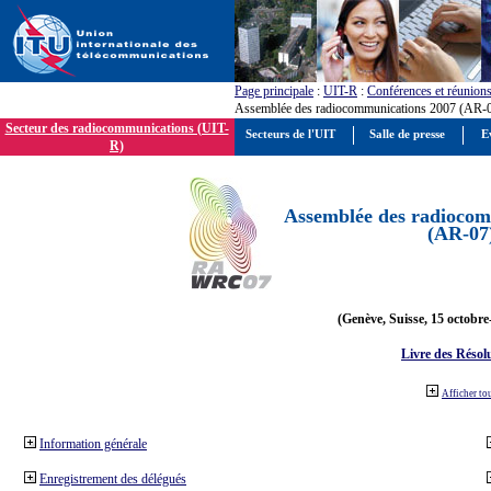
Page principale
:
UIT-R
:
Conférences et réunion
Assemblée des radiocommunications 2007 (AR-
Secteur des radiocommunications (UIT-
Secteurs de l'UIT
Salle de presse
E
R)
Assemblée des radiocom
(AR-07
(Genève, Suisse, 15 octobre
Livre des Résol
Afficher to
Information générale
Enregistrement des délégués