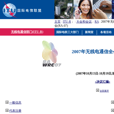
主页
:
ITU-R
； :
大会和会议
; :
RA
: 2007
会(RA-07)
无线电通信部门(ITU-R)
国际电联三大部门
新闻室
各项活动
2007年无线电通信全会(
(2007年10月15日-10月19日
«决议汇编»
全部展开
一般信息
代表注册