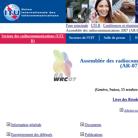
Page principale
:
UIT-R
:
Conférences et réunion
Assemblée des radiocommunications 2007 (AR-
Secteur des radiocommunications (UIT-
Secteurs de l'UIT
Salle de presse
E
R)
Assemblée des radiocom
(AR-07
(Genève, Suisse, 15 octobre
Livre des Résol
Afficher to
Information générale
Documents
Enregistrement des délégués
Publications