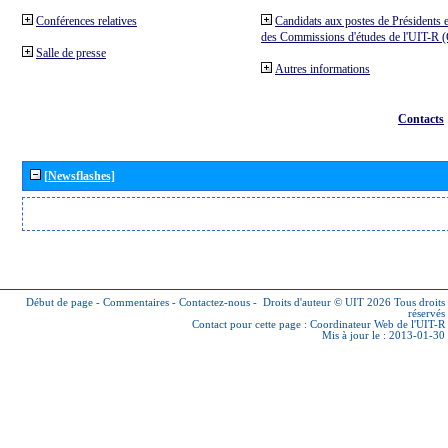
Conférences relatives
Candidats aux postes de Présidents e
des Commissions d'études de l'UIT-R
Salle de presse
Autres informations
Contacts
[Newsflashes]
Début de page
-
Commentaires
-
Contactez-nous
-
Droits d'auteur © UIT 2026
Tous droits
réservés
Contact pour cette page :
Coordinateur Web de l'UIT-R
Mis à jour le : 2013-01-30