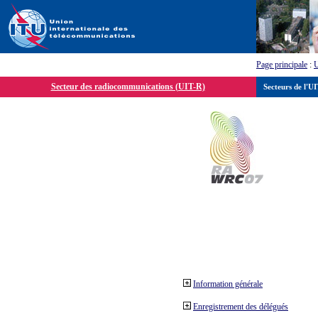
Page principale
:
Secteur des radiocommunications (UIT-R)
Secteurs de l'U
Information générale
Enregistrement des délégués