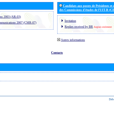
Candidats aux postes de Présidents et 
des Commissions d'études de l'UIT-R (C
ons 2003 (AR-03)
Invitation
ommunications 2007 (CMR-07)
Replies received by BR
Anglais seulement
Autres informations
Contacts
Déb