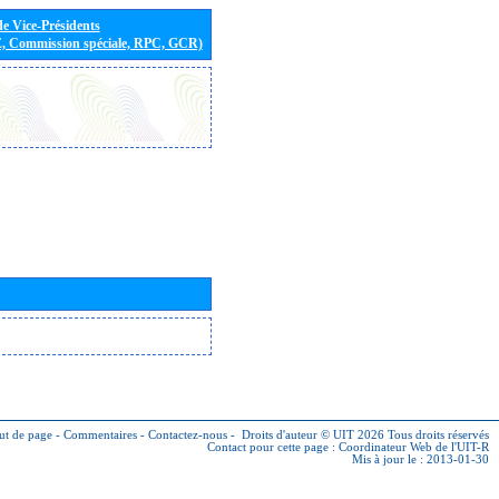
de Vice-Présidents
E, Commission spéciale, RPC, GCR)
ut de page
-
Commentaires
-
Contactez-nous
-
Droits d'auteur © UIT 2026
Tous droits réservés
Contact pour cette page :
Coordinateur Web de l'UIT-R
Mis à jour le : 2013-01-30