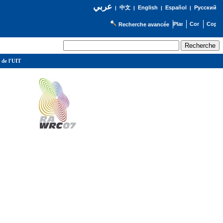
عربي
English
Español
Русский
|
中文
|
|
|
Recherche avancée
 de l'UIT