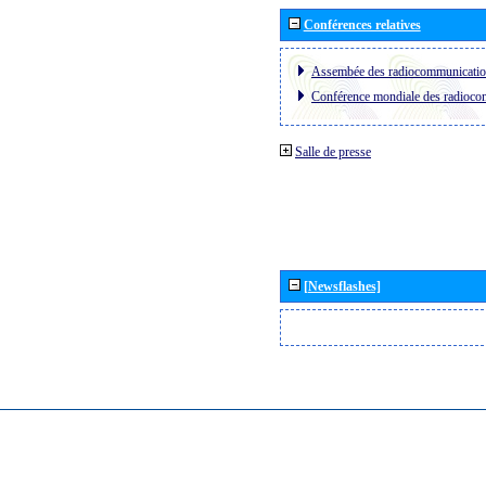
Conférences relatives
Assembée des radiocommunicati
Conférence mondiale des radioc
Salle de presse
[Newsflashes]