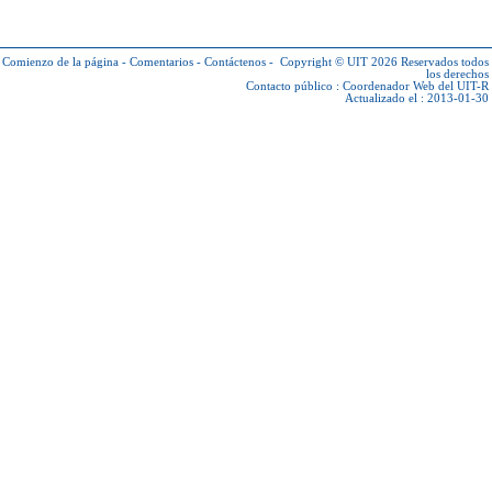
Comienzo de la página
-
Comentarios
-
Contáctenos
-
Copyright © UIT 2026
Reservados todos
los derechos
Contacto público :
Coordenador Web del UIT-R
Actualizado el : 2013-01-30