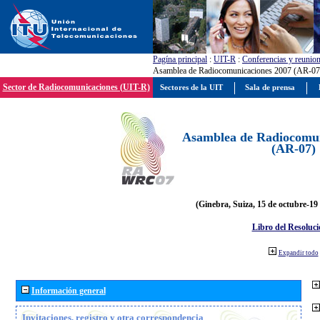
Pagína principal
:
UIT-R
:
Conferencias y reunio
Asamblea de Radiocomunicaciones 2007 (AR-07
Sector de Radiocomunicaciones (UIT-R)
Sectores de la UIT
Sala de prensa
Asamblea de Radiocomun
(AR-07)
(Ginebra, Suiza, 15 de octubre-19
Libro del Resoluci
Expandir todo
Información general
Invitaciones, registro y otra correspondencia