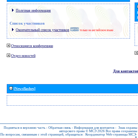
Полезная информация
Список участников
Окончательный список участников
только на английском языке
Относящиеся конференции
Отдел новостей
Для контакто
[Newsflashes]
Подняться в верхнюю часть
-
Обратная связь
-
Информация для контактов
-
Знак охраны
авторского права © МСЭ 2026
Все права сохранены
По вопросам, связанным с этой страницей, обращаться :
Координатор Web-страницы МСЭ-
R