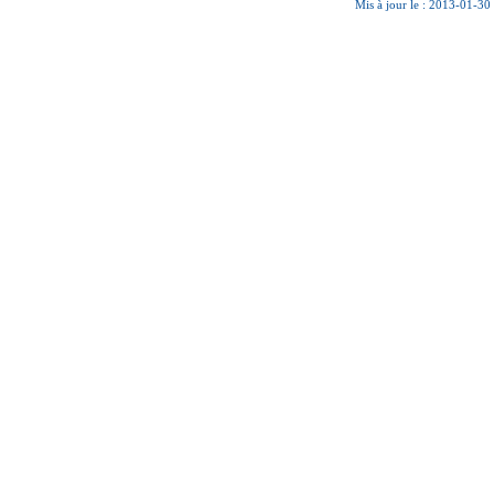
Mis à jour le : 2013-01-30