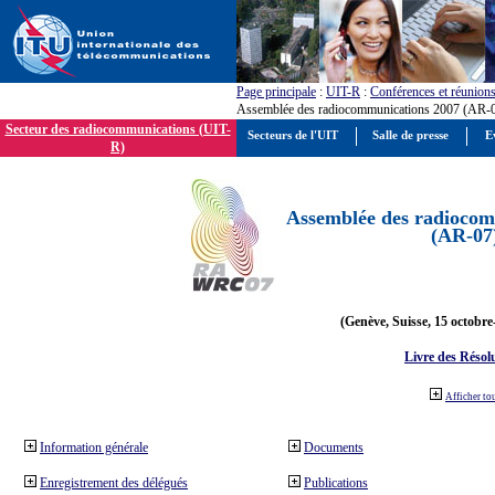
Page principale
:
UIT-R
:
Conférences et réunion
Assemblée des radiocommunications 2007 (AR-
Secteur des radiocommunications (UIT-
Secteurs de l'UIT
Salle de presse
E
R)
Assemblée des radiocom
(AR-07
(Genève, Suisse, 15 octobre
Livre des Résol
Afficher to
Information générale
Documents
Enregistrement des délégués
Publications