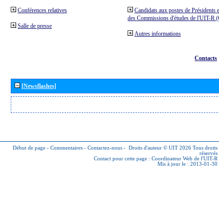
Conférences relatives
Candidats aux postes de Présidents e
des Commissions d'études de l'UIT-R
Salle de presse
Autres informations
Contacts
[Newsflashes]
Début de page
-
Commentaires
-
Contactez-nous
-
Droits d'auteur © UIT 2026
Tous droits
réservés
Contact pour cette page :
Coordinateur Web de l'UIT-R
Mis à jour le : 2013-01-30