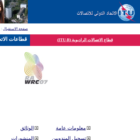
صفحة الاستقبال
:
ق
قطاعات الاتح
قطاع الاتصالات الراديوية (ITU-R)
معلومات عامة
الوثائق
تسجيل المندوبين
المنشورات