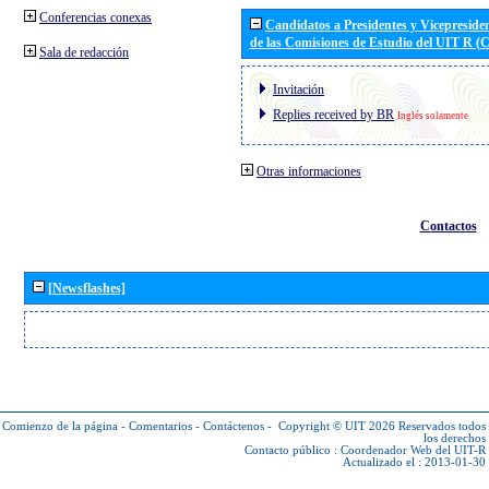
Conferencias conexas
Candidatos a Presidentes y Vicepreside
de las Comisiones de Estudio del UIT R 
Sala de redacción
Invitación
Replies received by BR
Inglés solamente
Otras informaciones
Contactos
[Newsflashes]
Comienzo de la página
-
Comentarios
-
Contáctenos
-
Copyright © UIT 2026
Reservados todos
los derechos
Contacto público :
Coordenador Web del UIT-R
Actualizado el : 2013-01-30