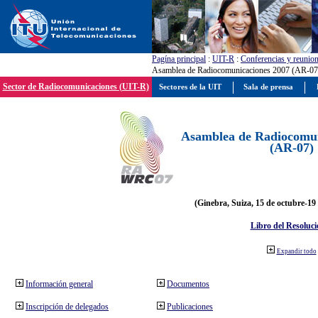
Pagína principal
:
UIT-R
:
Conferencias y reunio
Asamblea de Radiocomunicaciones 2007 (AR-07
Sector de Radiocomunicaciones (UIT-R)
Sectores de la UIT
Sala de prensa
Asamblea de Radiocomun
(AR-07)
(Ginebra, Suiza, 15 de octubre-19
Libro del Resoluci
Expandir todo
Información general
Documentos
Inscripción de delegados
Publicaciones