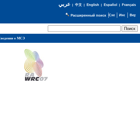
عربي
English
Español
Français
|
中文
|
|
|
Расширенный поиск
ведения о МСЭ