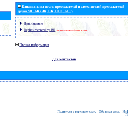
Кандидаты на посты председателей и заместителей председателей
групп МСЭ-R (ИК, СК, ПСК, КГР)
Приглашение
Replies received by BR
только на английском языке
Прочая информация
Для контактов
Подняться в верхнюю часть
-
Обратная связь
-
Инф
П