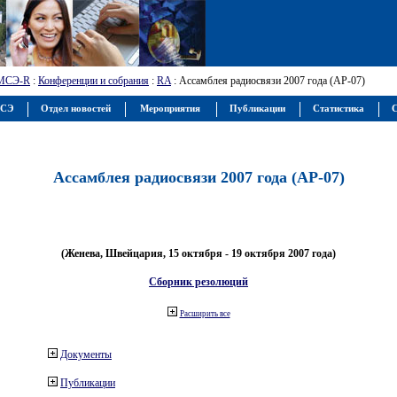
МСЭ-R
:
Конференции и собрания
:
RA
: Ассамблея радиосвязи 2007 года (АР-07)
МСЭ
Отдел новостей
Мероприятия
Публикации
Статистика
С
Ассамблея радиосвязи 2007 года (АР-07)
(Женева, Швейцария, 15 октября - 19 октября 2007 года)
Сборник резолюций
Расширить все
Документы
Публикации