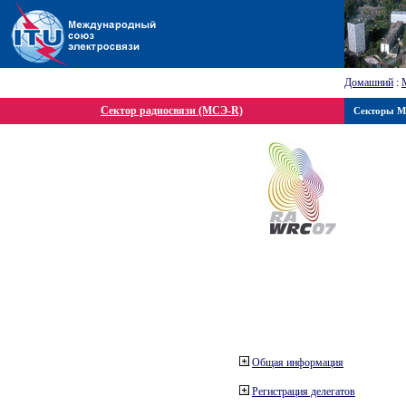
Домашний
:
Сектор радиосвязи (МСЭ-R)
Секторы 
Общая информация
Регистрация делегатов