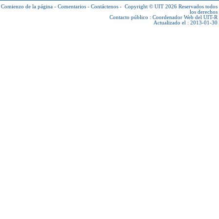
Comienzo de la página
-
Comentarios
-
Contáctenos
-
Copyright © UIT 2026
Reservados todos
los derechos
Contacto público :
Coordenador Web del UIT-R
Actualizado el : 2013-01-30