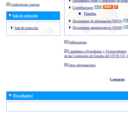
Documentos rosas (Comisiones de estud
Conferencias conexas
Contribuciones
Plantillas
Sala de redacción
Documentos de información (INFO)
Documentos administrativos (ADM)
Sala de redacción
Publicaciones
Candidatos a Presidentes y Vicepresidentes
de las Comisiones de Estudio del UIT R (CE,
Otras informaciones
Contactos
[Newsflashes]