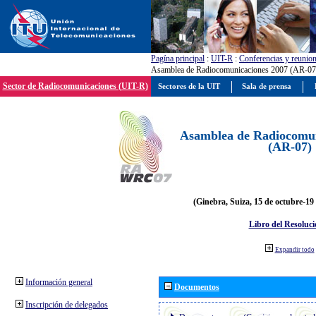
Pagína principal
:
UIT-R
:
Conferencias y reunio
Asamblea de Radiocomunicaciones 2007 (AR-07
Sector de Radiocomunicaciones (UIT-R)
Sectores de la UIT
Sala de prensa
Asamblea de Radiocomun
(AR-07)
(Ginebra, Suiza, 15 de octubre-19
Libro del Resoluci
Expandir todo
Información general
Documentos
Inscripción de delegados