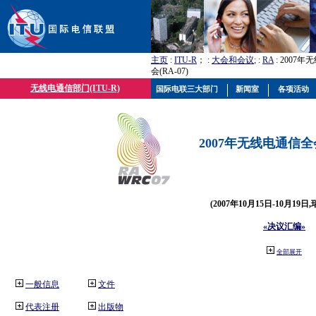
主页
:
ITU-R
； :
大会和会议
; :
RA
: 2007
会(RA-07)
无线电通信部门(ITU-R)
国际电联三大部门
新闻室
各项活动
2007年无线电通信全会(
(2007年10月15日-10月19日
«决议汇编»
全部展开
一般信息
文件
代表注册
出版物