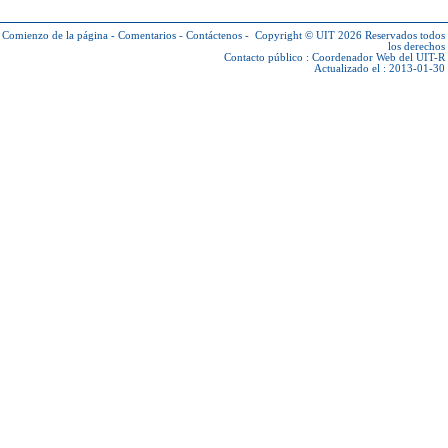
Comienzo de la página
-
Comentarios
-
Contáctenos
-
Copyright © UIT 2026
Reservados todos
los derechos
Contacto público :
Coordenador Web del UIT-R
Actualizado el : 2013-01-30