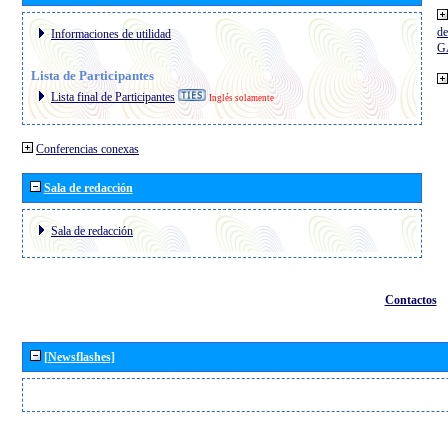
de
Informaciones de utilidad
G
Lista de Participantes
Lista final de Participantes
Inglés solamente
Conferencias conexas
Sala de redacción
Sala de redacción
Contactos
[Newsflashes]