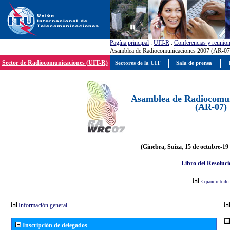
Pagína principal
:
UIT-R
:
Conferencias y reunio
Asamblea de Radiocomunicaciones 2007 (AR-07
Sector de Radiocomunicaciones (UIT-R)
Sectores de la UIT
Sala de prensa
Asamblea de Radiocomun
(AR-07)
(Ginebra, Suiza, 15 de octubre-19
Libro del Resoluci
Expandir todo
Información general
Inscripción de delegados