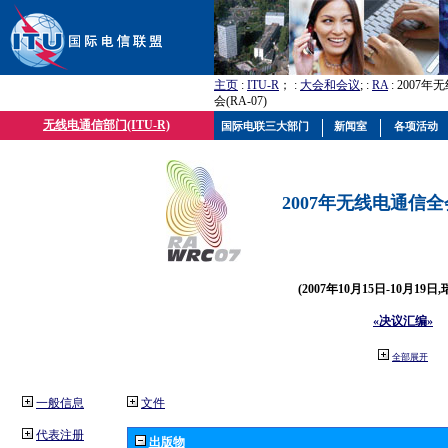
主页
:
ITU-R
； :
大会和会议
; :
RA
: 2007
会(RA-07)
无线电通信部门(ITU-R)
国际电联三大部门
新闻室
各项活动
2007年无线电通信全会(
(2007年10月15日-10月19日
«决议汇编»
全部展开
一般信息
文件
代表注册
出版物