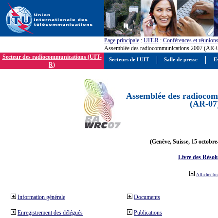
Page principale
:
UIT-R
:
Conférences et réunion
Assemblée des radiocommunications 2007 (AR-
Secteur des radiocommunications (UIT-
Secteurs de l'UIT
Salle de presse
E
R)
Assemblée des radiocom
(AR-07
(Genève, Suisse, 15 octobre
Livre des Résol
Afficher to
Information générale
Documents
Enregistrement des délégués
Publications