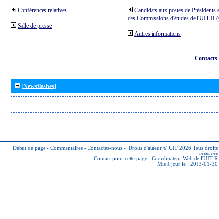
Conférences relatives
Candidats aux postes de Présidents e
des Commissions d'études de l'UIT-R
Salle de presse
Autres informations
Contacts
[Newsflashes]
Début de page
-
Commentaires
-
Contactez-nous
-
Droits d'auteur © UIT 2026
Tous droits
réservés
Contact pour cette page :
Coordinateur Web de l'UIT-R
Mis à jour le : 2013-01-30