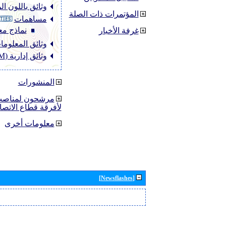
وثائق باللون ا
المؤتمرات ذات الصلة
مساهمات
نماذج مع
غرفة الأخبار
وثائق المعلومات (O
وثائق إدارية (ADM)
المنشورات
مرشحون لمناصب 
لأفرقة قطاع الاتصا
معلومات أخرى
[Newsflashes]