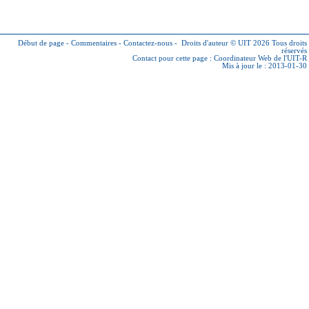
Début de page
-
Commentaires
-
Contactez-nous
-
Droits d'auteur © UIT 2026
Tous droits
réservés
Contact pour cette page :
Coordinateur Web de l'UIT-R
Mis à jour le : 2013-01-30