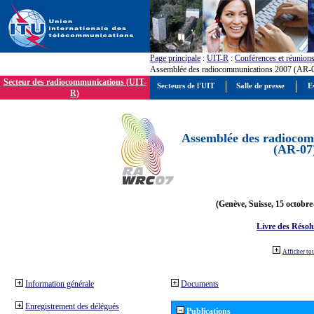
Page principale
:
UIT-R
:
Conférences et réunion
Assemblée des radiocommunications 2007 (AR-
Secteur des radiocommunications (UIT-
Secteurs de l'UIT
Salle de presse
E
R)
Assemblée des radiocom
(AR-07
(Genève, Suisse, 15 octobre
Livre des Résol
Afficher to
Information générale
Documents
Enregistrement des délégués
Publications