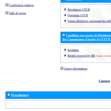
Conférences relatives
Résolutions UIT-R
Salle de presse
Questions UIT-R
Lignes directrices concernant les mét
Candidats aux postes de Présidents 
des Commissions d'études de l'UIT-R
Invitation
Replies received by BR
Anglais seulem
Autres informations
Contacts
[Newsflashes]