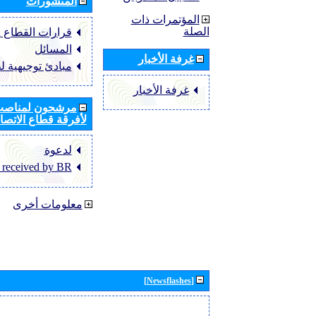
المنشورات
المؤتمرات ذات
الصلة
قرارات القطاع ‏ITU-R
المسائل
غرفة الأخبار
مبادئ توجيهية ل
غرفة الأخبار
مرشحون لمناصب 
لأفرقة قطاع الاتصال
لدعوة
 received by BR
معلومات أخرى
[Newsflashes]