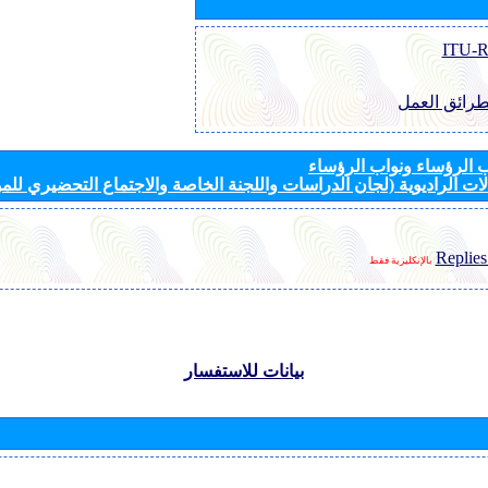
طرائق العمل
الرؤساء ونواب الرؤساء
ات الراديوية (لجان الدراسات واللجنة الخاصة والاجتماع التحضيري للمؤ
Replies
بالإنكليزية فقط
بيانات للاستفسار