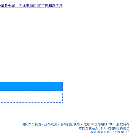
会筹备会议、无线电顾问组)主席和副主席
回到本页页首
-
反馈意见
-
请与我们联系
-
版权 © 国际电联 2026
版权所有
本网页联系人 :
ITU-R的网络协调员
最近更新日期 : 2013-01-30