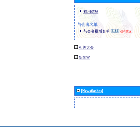
有用信息
与会者名单
与会者最后名单
仅有英文
相关大会
新闻室
[Newsflashes]