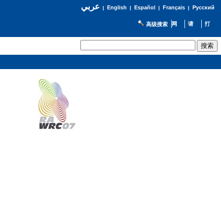
عربي
English
Español
Français
Русский
|
|
|
|
高级搜索