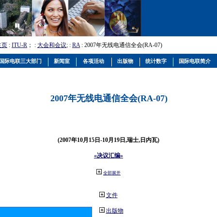
主页
:
ITU-R
； :
大会和会议
; :
RA
: 2007年无线电通信全会(RA-07)
国际电联三大部门
新闻室
各项活动
出版物
统计数字
国际电联简介
2007年无线电通信全会(RA-07)
(2007年10月15日-10月19日,瑞士,日内瓦)
«决议汇编»
全部展开
文件
出版物