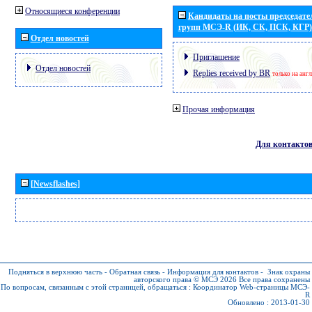
Относящиеся конференции
Кандидаты на посты председател
групп МСЭ-R (ИК, СК, ПСК, КГР)
Отдел новостей
Приглашение
Отдел новостей
Replies received by BR
только на анг
Прочая информация
Для контакто
[Newsflashes]
Подняться в верхнюю часть
-
Обратная связь
-
Информация для контактов
-
Знак охраны
авторского права © МСЭ 2026
Все права сохранены
По вопросам, связанным с этой страницей, обращаться :
Координатор Web-страницы МСЭ-
R
Обновлено : 2013-01-30