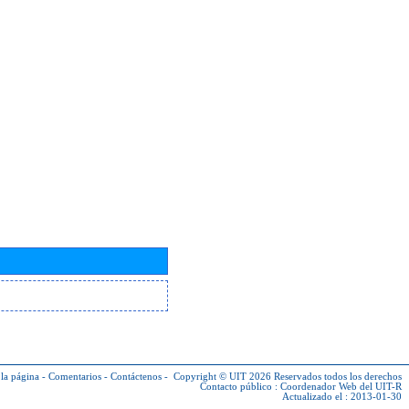
la página
-
Comentarios
-
Contáctenos
-
Copyright © UIT 2026
Reservados todos los derechos
Contacto público :
Coordenador Web del UIT-R
Actualizado el : 2013-01-30