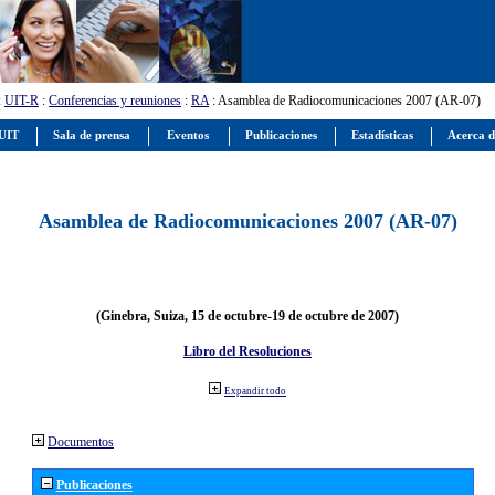
:
UIT-R
:
Conferencias y reuniones
:
RA
: Asamblea de Radiocomunicaciones 2007 (AR-07)
 UIT
Sala de prensa
Eventos
Publicaciones
Estadísticas
Acerca d
Asamblea de Radiocomunicaciones 2007 (AR-07)
(Ginebra, Suiza, 15 de octubre-19 de octubre de 2007)
Libro del Resoluciones
Expandir todo
Documentos
Publicaciones