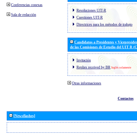
Conferencias conexas
Resoluciones UIT-R
Sala de redacción
Cuestiones UIT-R
Directrices para los métodos de trabajo
Candidatos a Presidentes y Vicepreside
de las Comisiones de Estudio del UIT R 
Invitación
Replies received by BR
Inglés solamente
Otras informaciones
Contactos
[Newsflashes]