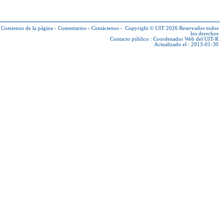
Comienzo de la página
-
Comentarios
-
Contáctenos
-
Copyright © UIT 2026
Reservados todos
los derechos
Contacto público :
Coordenador Web del UIT-R
Actualizado el : 2013-01-30