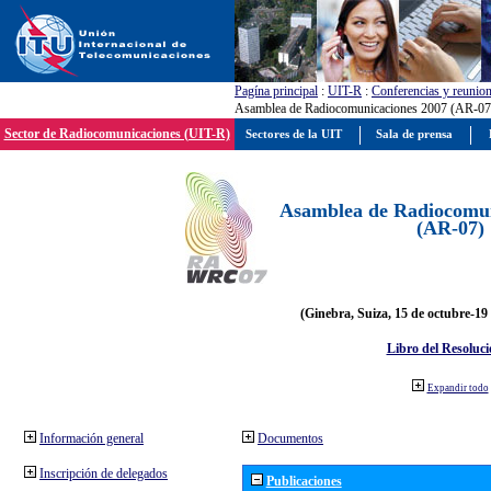
Pagína principal
:
UIT-R
:
Conferencias y reunio
Asamblea de Radiocomunicaciones 2007 (AR-07
Sector de Radiocomunicaciones (UIT-R)
Sectores de la UIT
Sala de prensa
Asamblea de Radiocomun
(AR-07)
(Ginebra, Suiza, 15 de octubre-19
Libro del Resoluci
Expandir todo
Información general
Documentos
Inscripción de delegados
Publicaciones