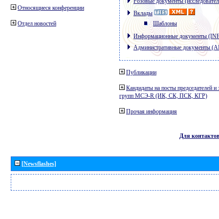
Розовые документы (исследовател
Относящиеся конференции
Вклады
Отдел новостей
Шаблоны
Информационные документы (IN
Административные документы (
Публикации
Кандидаты на посты председателей и 
групп МСЭ-R (ИК, СК, ПСК, КГР)
Прочая информация
Для контакто
[Newsflashes]