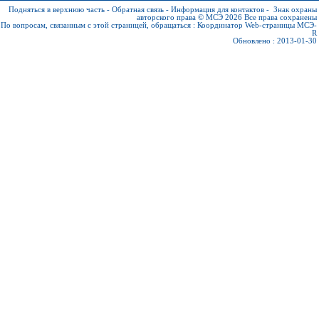
Подняться в верхнюю часть
-
Обратная связь
-
Информация для контактов
-
Знак охраны
авторского права © МСЭ 2026
Все права сохранены
По вопросам, связанным с этой страницей, обращаться :
Координатор Web-страницы МСЭ-
R
Обновлено : 2013-01-30