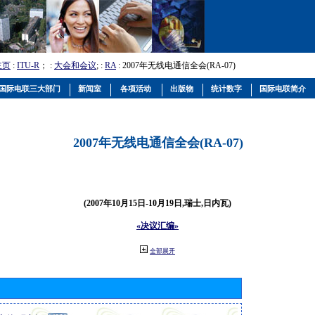
主页
:
ITU-R
； :
大会和会议
; :
RA
: 2007年无线电通信全会(RA-07)
国际电联三大部门
新闻室
各项活动
出版物
统计数字
国际电联简介
2007年无线电通信全会(RA-07)
(2007年10月15日-10月19日,瑞士,日内瓦)
«决议汇编»
全部展开