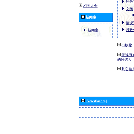
粉色
相关大会
文稿
新闻室
情况通
行政
新闻室
出版物
无线电
的候选人
其它信
[Newsflashes]