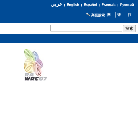
عربي
English
Español
Français
Русский
|
|
|
|
高级搜索