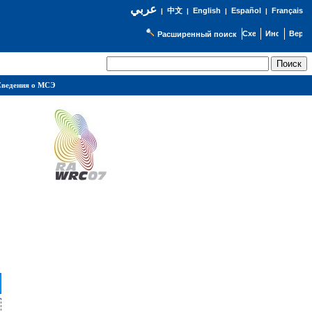
عربي
English
Español
Français
|
中文
|
|
|
Расширенный поиск
ведения о МСЭ