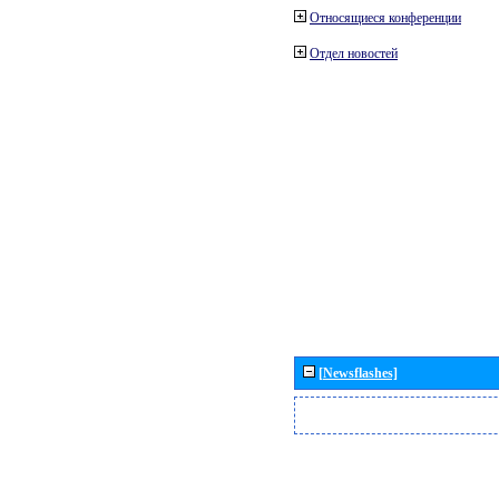
Относящиеся конференции
Отдел новостей
[Newsflashes]