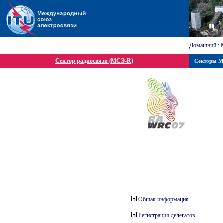
Домашний
:
Сектор радиосвязи (МСЭ-R)
Секторы 
Общая информация
Регистрация делегатов