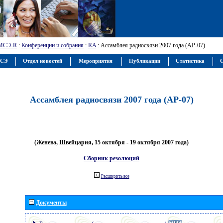
МСЭ-R
:
Конференции и собрания
:
RA
: Ассамблея радиосвязи 2007 года (АР-07)
МСЭ
Отдел новостей
Мероприятия
Публикации
Статистика
С
Ассамблея радиосвязи 2007 года (АР-07)
(Женева, Швейцария, 15 октября - 19 октября 2007 года)
Сборник резолюций
Расширить все
Документы