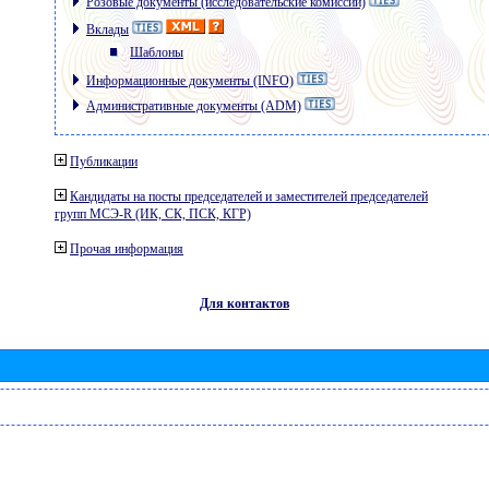
Розовые документы (исследовательские комиссии)
Вклады
Шаблоны
Информационные документы (INFO)
Административные документы (ADM)
Публикации
Кандидаты на посты председателей и заместителей председателей
групп МСЭ-R (ИК, СК, ПСК, КГР)
Прочая информация
Для контактов