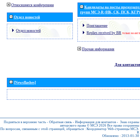
Относящиеся конференции
Кандидаты на посты председател
групп МСЭ-R (ИК, СК, ПСК, КГР)
Отдел новостей
Приглашение
Отдел новостей
Replies received by BR
только на анг
Прочая информация
Для контакто
[Newsflashes]
Подняться в верхнюю часть
-
Обратная связь
-
Информация для контактов
-
Знак охраны
авторского права © МСЭ 2026
Все права сохранены
По вопросам, связанным с этой страницей, обращаться :
Координатор Web-страницы МСЭ-
R
Обновлено : 2013-01-30