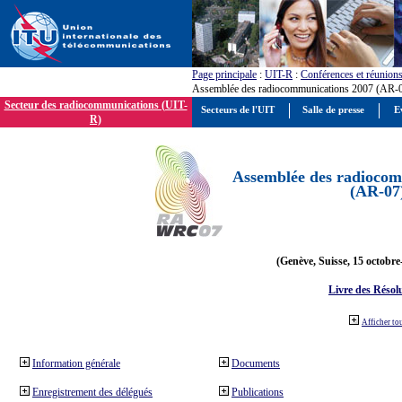
Page principale
:
UIT-R
:
Conférences et réunion
Assemblée des radiocommunications 2007 (AR-
Secteur des radiocommunications (UIT-
Secteurs de l'UIT
Salle de presse
E
R)
Assemblée des radiocom
(AR-07
(Genève, Suisse, 15 octobre
Livre des Résol
Afficher to
Information générale
Documents
Enregistrement des délégués
Publications