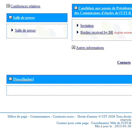
Conférences relatives
Candidats aux postes de Présidents 
des Commissions d'études de l'UIT-R
Salle de presse
Invitation
Salle de presse
Replies received by BR
Anglais seulem
Autres informations
Contacts
[Newsflashes]
Début de page
-
Commentaires
-
Contactez-nous
-
Droits d'auteur © UIT 2026
Tous droits
réservés
Contact pour cette page :
Coordinateur Web de l'UIT-R
Mis à jour le : 2013-01-30