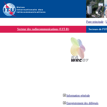
Page principale
:
Secteur des radiocommunications (UIT-R)
Secteurs de l'U
Information générale
Enregistrement des délégués