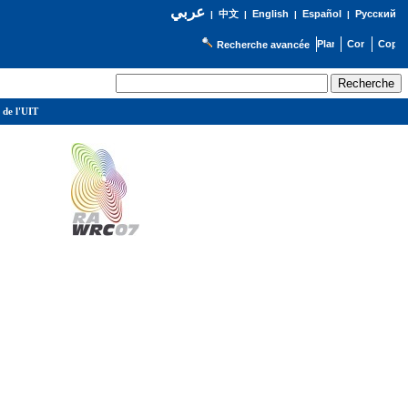
عربي
English
Español
Русский
|
中文
|
|
|
Recherche avancée
 de l'UIT