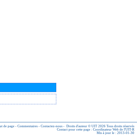
ut de page
-
Commentaires
-
Contactez-nous
-
Droits d'auteur © UIT 2026
Tous droits réservés
Contact pour cette page :
Coordinateur Web de l'UIT-R
Mis à jour le : 2013-01-30