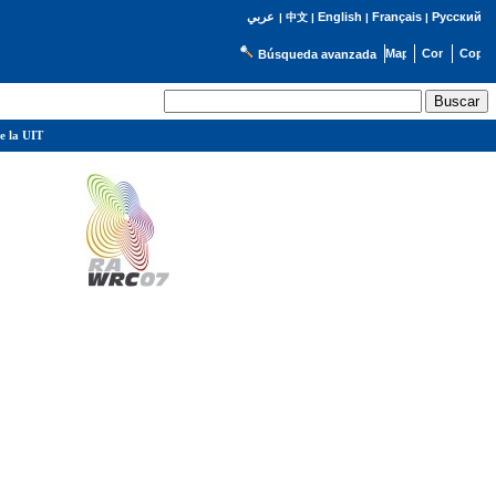
English
Français
Русский
عربي
|
中文
|
|
|
Búsqueda avanzada
e la UIT