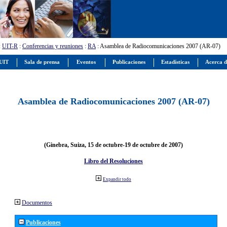
:
UIT-R
:
Conferencias y reuniones
:
RA
: Asamblea de Radiocomunicaciones 2007 (AR-07)
 UIT
Sala de prensa
Eventos
Publicaciones
Estadísticas
Acerca d
Asamblea de Radiocomunicaciones 2007 (AR-07)
(Ginebra, Suiza, 15 de octubre-19 de octubre de 2007)
Libro del Resoluciones
Expandir todo
Documentos
Publicaciones