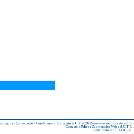
la página
-
Comentarios
-
Contáctenos
-
Copyright © UIT 2026
Reservados todos los derechos
Contacto público :
Coordenador Web del UIT-R
Actualizado el : 2013-01-30