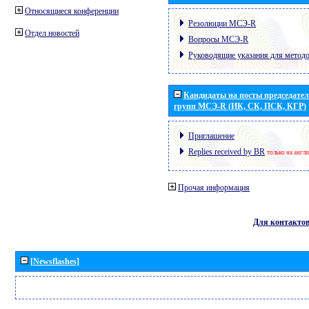
Относящиеся конференции
Резолюции МСЭ-R
Отдел новостей
Вопросы МСЭ-R
Руководящие указания для метод
Кандидаты на посты председател
групп МСЭ-R (ИК, СК, ПСК, КГР)
Приглашение
Replies received by BR
только на англ
Прочая информация
Для контакто
[Newsflashes]