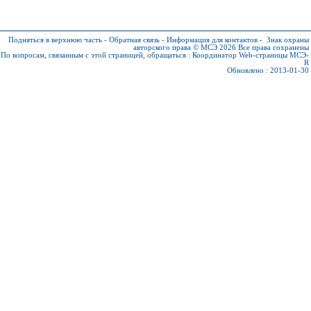
Подняться в верхнюю часть
-
Обратная связь
-
Информация для контактов
-
Знак охраны
авторского права © МСЭ 2026
Все права сохранены
По вопросам, связанным с этой страницей, обращаться :
Координатор Web-страницы МСЭ-
R
Обновлено : 2013-01-30