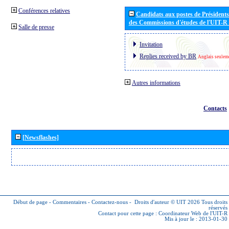
Conférences relatives
Candidats aux postes de Présidents 
des Commissions d'études de l'UIT-R
Salle de presse
Invitation
Replies received by BR
Anglais seulem
Autres informations
Contacts
[Newsflashes]
Début de page
-
Commentaires
-
Contactez-nous
-
Droits d'auteur © UIT 2026
Tous droits
réservés
Contact pour cette page :
Coordinateur Web de l'UIT-R
Mis à jour le : 2013-01-30