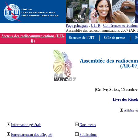
Page principale
:
UIT-R
:
Conférences et réunion
Assemblée des radiocommunications 2007 (AR-
Secteur des radiocommunications (UIT-
Secteurs de l'UIT
Salle de presse
E
R)
Assemblée des radiocom
(AR-07
(Genève, Suisse, 15 octobre
Livre des Résol
Afficher to
Information générale
Documents
Enregistrement des délégués
Publications