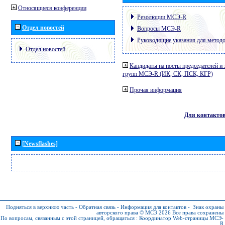
Относящиеся конференции
Резолюции МСЭ-R
Отдел новостей
Вопросы МСЭ-R
Руководящие указания для метод
Отдел новостей
Кандидаты на посты председателей и 
групп МСЭ-R (ИК, СК, ПСК, КГР)
Прочая информация
Для контакто
[Newsflashes]
Подняться в верхнюю часть
-
Обратная связь
-
Информация для контактов
-
Знак охраны
авторского права © МСЭ 2026
Все права сохранены
По вопросам, связанным с этой страницей, обращаться :
Координатор Web-страницы МСЭ-
R