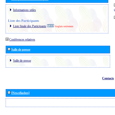
Informations utiles
Liste des Participants
Liste finale des Participants
Anglais seulement
Conférences relatives
Salle de presse
Salle de presse
Contacts
[Newsflashes]