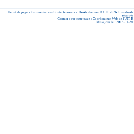
Début de page
-
Commentaires
-
Contactez-nous
-
Droits d'auteur © UIT 2026
Tous droits
réservés
Contact pour cette page :
Coordinateur Web de l'UIT-R
Mis à jour le : 2013-01-30