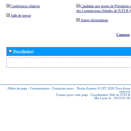
Conférences relatives
Candidats aux postes de Présidents e
des Commissions d'études de l'UIT-R
Salle de presse
Autres informations
Contacts
[Newsflashes]
Début de page
-
Commentaires
-
Contactez-nous
-
Droits d'auteur © UIT 2026
Tous droits
réservés
Contact pour cette page :
Coordinateur Web de l'UIT-R
Mis à jour le : 2013-01-30