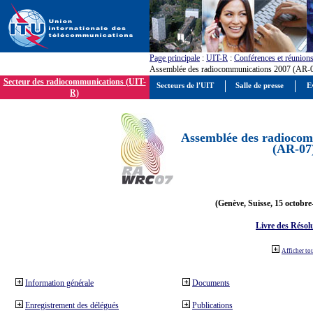
Page principale
:
UIT-R
:
Conférences et réunion
Assemblée des radiocommunications 2007 (AR-
Secteur des radiocommunications (UIT-
Secteurs de l'UIT
Salle de presse
E
R)
Assemblée des radiocom
(AR-07
(Genève, Suisse, 15 octobre
Livre des Résol
Afficher to
Information générale
Documents
Enregistrement des délégués
Publications