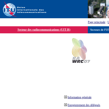
Page principale
:
Secteur des radiocommunications (UIT-R)
Secteurs de l'U
Information générale
Enregistrement des délégués