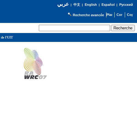
عربي
English
Español
Русский
|
中文
|
|
|
Recherche avancée
 de l'UIT