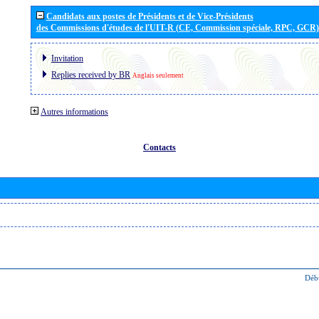
Candidats aux postes de Présidents et de Vice-Présidents
des Commissions d'études de l'UIT-R (CE, Commission spéciale, RPC, GCR)
Invitation
Replies received by BR
Anglais seulement
Autres informations
Contacts
Déb