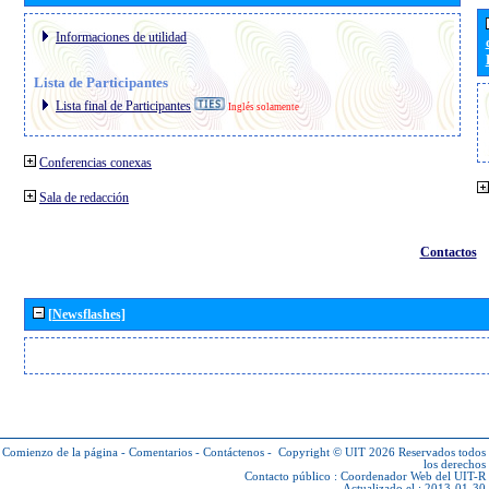
Informaciones de utilidad
Lista de Participantes
Lista final de Participantes
Inglés solamente
Conferencias conexas
Sala de redacción
Contactos
[Newsflashes]
Comienzo de la página
-
Comentarios
-
Contáctenos
-
Copyright © UIT 2026
Reservados todos
los derechos
Contacto público :
Coordenador Web del UIT-R
Actualizado el : 2013-01-30