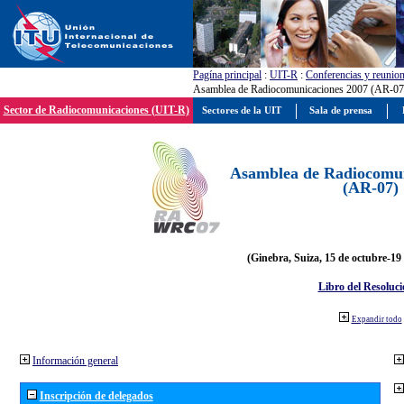
Pagína principal
:
UIT-R
:
Conferencias y reunio
Asamblea de Radiocomunicaciones 2007 (AR-07
Sector de Radiocomunicaciones (UIT-R)
Sectores de la UIT
Sala de prensa
Asamblea de Radiocomun
(AR-07)
(Ginebra, Suiza, 15 de octubre-19
Libro del Resoluci
Expandir todo
Información general
Inscripción de delegados