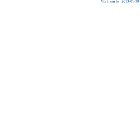
Mis à jour le : 2013-01-30