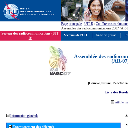
Page principale
:
UIT-R
:
Conférences et réunion
Assemblée des radiocommunications 2007 (AR-
Secteur des radiocommunications (UIT-
Secteurs de l'UIT
Salle de presse
E
R)
Assemblée des radiocom
(AR-07
(Genève, Suisse, 15 octobre
Livre des Résol
Afficher to
Information générale
Enregistrement des délégués