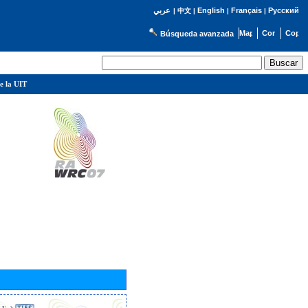
English
Français
Русский
عربي
|
中文
|
|
|
Búsqueda avanzada
e la UIT