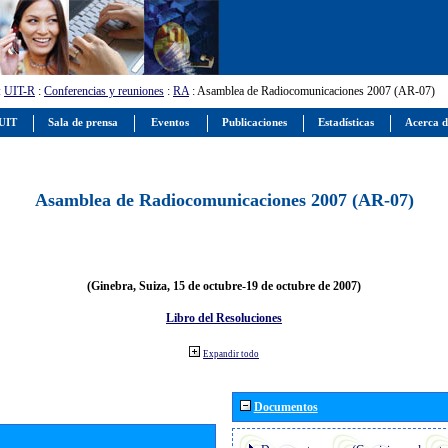
:
UIT-R
:
Conferencias y reuniones
:
RA
: Asamblea de Radiocomunicaciones 2007 (AR-07)
 UIT
Sala de prensa
Eventos
Publicaciones
Estadísticas
Acerca d
Asamblea de Radiocomunicaciones 2007 (AR-07)
(Ginebra, Suiza, 15 de octubre-19 de octubre de 2007)
Libro del Resoluciones
Expandir todo
Documentos