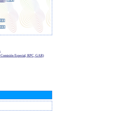
dio)
s
E, Comisión Especial, RPC, GAR)