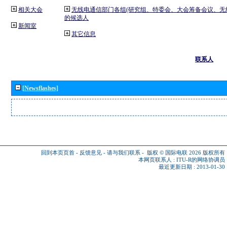
相关大会
无线电通信部门各组(研究组、特委会、大会筹备会议、无
的候选人
新闻室
其它信息
联系人
[Newsflashes]
回到本页页首
-
反馈意见
-
请与我们联系
-
版权 © 国际电联 2026
版权所有
本网页联系人 :
ITU-R的网络协调员
最近更新日期 : 2013-01-30