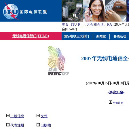
主页
:
ITU-R
； :
大会和会议
; :
RA
: 2007
会(RA-07)
无线电通信部门(ITU-R)
国际电联三大部门
新闻室
各项活动
2007年无线电通信全会(
(2007年10月15日-10月19日
«决议汇编»
全部展开
一般信息
文件
代表注册
出版物