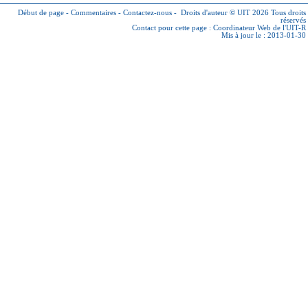
Début de page
-
Commentaires
-
Contactez-nous
-
Droits d'auteur © UIT 2026
Tous droits
réservés
Contact pour cette page :
Coordinateur Web de l'UIT-R
Mis à jour le : 2013-01-30