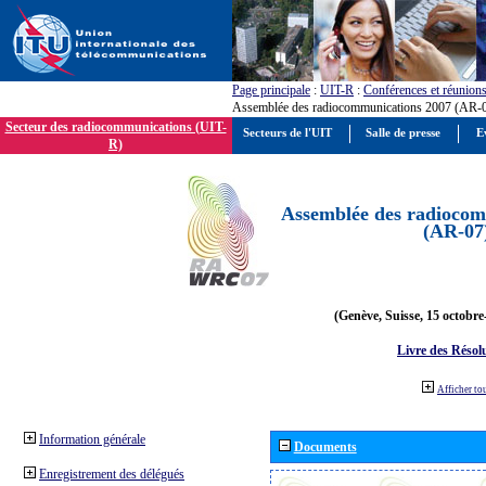
Page principale
:
UIT-R
:
Conférences et réunion
Assemblée des radiocommunications 2007 (AR-
Secteur des radiocommunications (UIT-
Secteurs de l'UIT
Salle de presse
E
R)
Assemblée des radiocom
(AR-07
(Genève, Suisse, 15 octobre
Livre des Résol
Afficher to
Information générale
Documents
Enregistrement des délégués