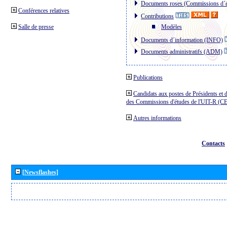
Documents roses (Commissions d´é
Conférences relatives
Contributions
Salle de presse
Modèles
Documents d´information (INFO)
Documents administratifs (ADM)
Publications
Candidats aux postes de Présidents et 
des Commissions d'études de l'UIT-R (C
Autres informations
Contacts
[Newsflashes]