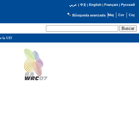
English
Français
Русский
عربي
|
中文
|
|
|
Búsqueda avanzada
e la UIT