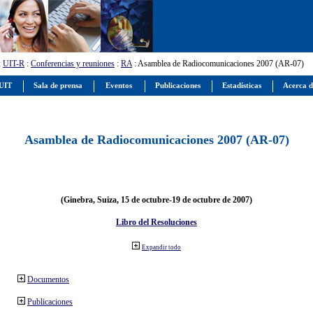
:
UIT-R
:
Conferencias y reuniones
:
RA
: Asamblea de Radiocomunicaciones 2007 (AR-07)
 UIT
Sala de prensa
Eventos
Publicaciones
Estadísticas
Acerca d
Asamblea de Radiocomunicaciones 2007 (AR-07)
(Ginebra, Suiza, 15 de octubre-19 de octubre de 2007)
Libro del Resoluciones
Expandir todo
Documentos
Publicaciones