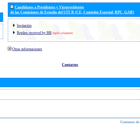
Candidatos a Presidentes y Vicepresidentes
de las Comisiones de Estudio del UIT R (CE, Comisión Especial, RPC, GAR)
Invitación
Replies received by BR
Inglés solamente
Otras informaciones
Contactos
Comienzo de 