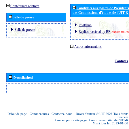
Conférences relatives
Candidats aux postes de Présidents 
des Commissions d'études de l'UIT-R
Salle de presse
Invitation
Salle de presse
Replies received by BR
Anglais seulem
Autres informations
Contacts
[Newsflashes]
Début de page
-
Commentaires
-
Contactez-nous
-
Droits d'auteur © UIT 2026
Tous droits
réservés
Contact pour cette page :
Coordinateur Web de l'UIT-R
Mis à jour le : 2013-01-30