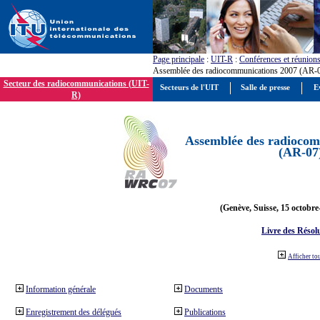
Page principale
:
UIT-R
:
Conférences et réunion
Assemblée des radiocommunications 2007 (AR-
Secteur des radiocommunications (UIT-
Secteurs de l'UIT
Salle de presse
E
R)
Assemblée des radiocom
(AR-07
(Genève, Suisse, 15 octobre
Livre des Résol
Afficher to
Information générale
Documents
Enregistrement des délégués
Publications